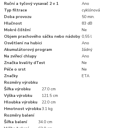
Ruční a tyčový vysavač 2 v 1
Ano
Typ filtrace
cyklónová
Doba provozu
50 min.
Hlučnost
83 dB
Mokré čištění
Ne
Objem prachového sáčku nebo nádoby
0,55 l
Osvětlení na hubici
Ano
Akumulátorový program
žádný
Na zvířecí chlupy
Ano
Značka kvality dTest
Ne
Péče o srst
Ne
Značky
ETA
Rozměry výrobku
Šířka výrobku
27.0 cm
Výška výrobku
121.5 cm
Hloubka výrobku
22.0 cm
Hmotnost výrobku
3.1 kg
Rozměry balení
Šířka balení
34.0 cm