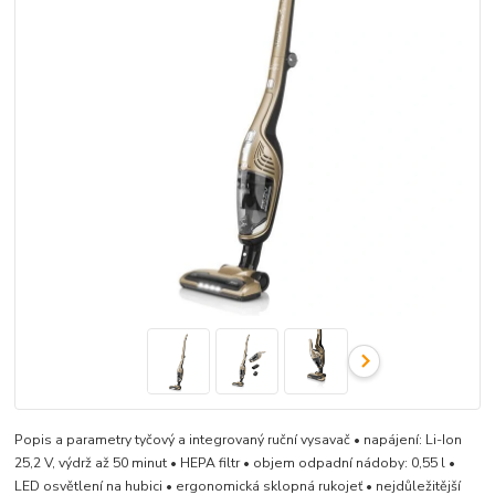
Popis a parametry tyčový a integrovaný ruční vysavač • napájení: Li-Ion
25,2 V, výdrž až 50 minut • HEPA filtr • objem odpadní nádoby: 0,55 l •
LED osvětlení na hubici • ergonomická sklopná rukojeť •​​​​​​​ nejdůležitější