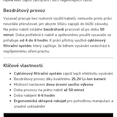
HEPA filtr
zajistí zachycení i těch nejjemnějších částic.
Bezdrátový provoz
Vysavač pracuje bez nutnosti využití kabelů, nemusíte proto práci
neustále přerušovat, jen abyste šňůru zapojili do bližší zásuvky.
Na jedno nabití zvládne
bezdrátově
pracovat až po dobu
50
minut
. Doba potřebná k nabití a opětovnému použití vysavače se
pohybuje
od 4 do
6 hodin
. K práci přístroj využívá
cyklónový
filtrační systém
, který zajišťuje, že během vysávání nedochází k
nepříjemnému víření prachu.
Klíčové vlastnosti:
Cyklónový filtrační systém
zajistí lepší efektivitu vysávání
Bezdrátový provoz díky kvalitnímu
25,2V Li-Ion baterii
Možnost nastavení
dvou úrovní sacího výkonu
Doba provozu na jedno nabití
až 50 minut
Doba nabíjení
4-6 hodin
Ergonomická sklopná rukojeť
pro pohodlnou manipulaci a
snadné uskladnění