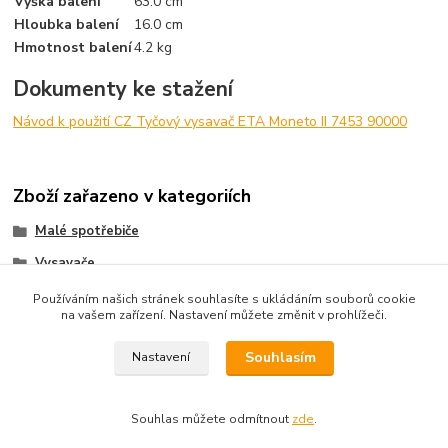
Výška balení
63.0 cm
Hloubka balení
16.0 cm
Hmotnost balení
4.2 kg
Dokumenty ke stažení
Návod k použití CZ Tyčový vysavač ETA Moneto II 7453 90000
Zboží zařazeno v kategoriích
Malé spotřebiče
Vysavače
Tyčové vysavače
Používáním našich stránek souhlasíte s ukládáním souborů cookie
na vašem zařízení. Nastavení můžete změnit v prohlížeči.
Ruční akumulátorové vysavače
Souhlasím
Nastavení
Souhlas můžete odmítnout
zde
.
Vytvořeno na
Eshop-rychle.cz