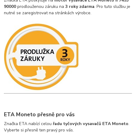
Značka ETA poskytuje na
motor vysavače ETA Moneto II
7453
90000
prodlouženou záruku na
3 roky zdarma
. Pro tuto službu je
nutné se zaregistrovat na stránkách výrobce.
ETA Moneto přesně pro vás
Značka ETA nabízí celou
řadu tyčových vysavačů ETA Moneto
.
Vyberte si přesně ten pravý pro vás.