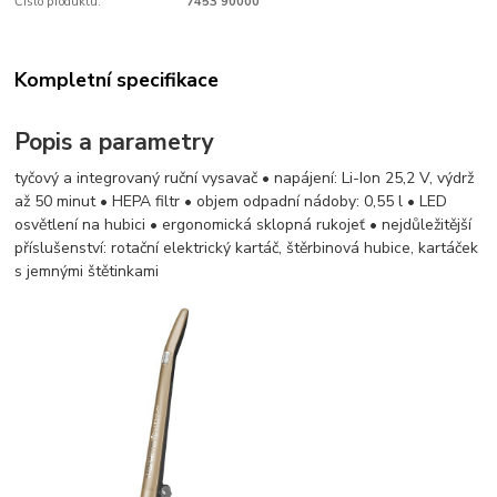
Číslo produktu:
7453 90000
Kompletní specifikace
Popis a parametry
tyčový a integrovaný ruční vysavač • napájení: Li-Ion 25,2 V, výdrž
až 50 minut • HEPA filtr • objem odpadní nádoby: 0,55 l • LED
osvětlení na hubici • ergonomická sklopná rukojeť •​​​​​​​ nejdůležitější
příslušenství: rotační elektrický kartáč, štěrbinová hubice, kartáček
s jemnými štětinkami