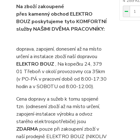
4 289 K
Na zboží zakoupené
přes kamenný obchod ELEKTRO
BOUZ poskytujeme tyto KOMFORTNÍ
služby NAŠIMI DVĚMA PRACOVNÍKY:
doprava, zapojení, donesení až na místo
určení a instalace zboží naší dopravou
ELEKTRO BOUZ
, Na kopečku 24, 379
01 Třeboň v okolí provozovny cca 35km
(v PO-PÁ v pracovní době od 8:00-17:30
hodin a v SOBOTU od 8:00-12:00).
Cena dopravy a sužeb k tomu spojené
tzn. (odnesení zboží až na místo určení,
zapojení-instalace výrobku a odvoz
starého elektrospotřebiče) jsou
ZDARMA
pouze při zakoupení zboží v
naší prodejně ELEKTRO BOUZ (NIKOLIV