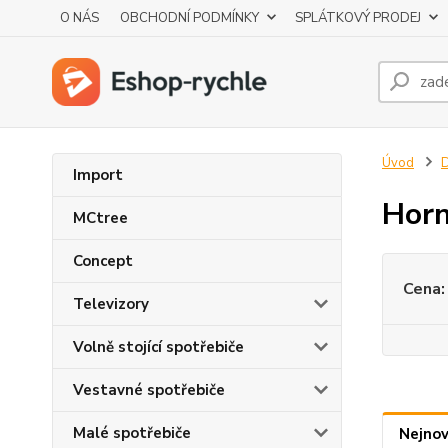
O NÁS
OBCHODNÍ PODMÍNKY
SPLÁTKOVÝ PRODEJ
Úvod
D
Import
Horn
MCtree
Concept
Cena:
Televizory
Volně stojící spotřebiče
Vestavné spotřebiče
Malé spotřebiče
Nejnov