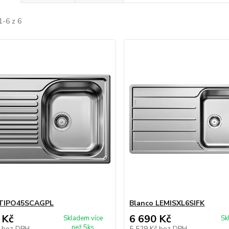
1-6 z 6
 TIPO45SCAGPL
Blanco LEMISXL6SIFK
 Kč
6 690 Kč
Skladem více
Sk
než 5ks
č
bez DPH
5 529 Kč
bez DPH