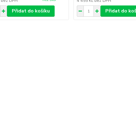
č
bez DPH
4 455 Kč
bez DPH
Přidat do košíku
Přidat do ko