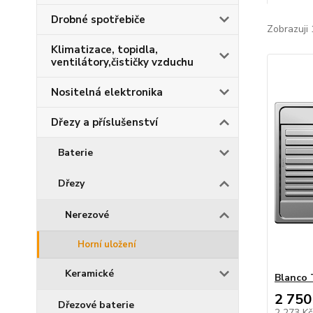
Drobné spotřebiče
Zobrazuji 
Klimatizace, topidla,
ventilátory,čističky vzduchu
Nositelná elektronika
Dřezy a příslušenství
Baterie
Dřezy
Nerezové
Horní uložení
Keramické
Blanco
2 750
Dřezové baterie
2 273 K