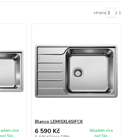
strana
z 1
Blanco LEMISXL6SIFCK
6 590 Kč
ladem více
Skladem více
než 5ks
než 5ks
5 446 Kč
bez DPH