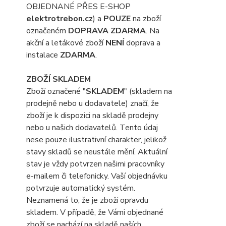
OBJEDNANÉ PŘES E-SHOP
elektrotrebon.cz
) a
POUZE
na zboží
označeném
DOPRAVA ZDARMA
. Na
akční a letákové zboží
NENÍ
doprava a
instalace
ZDARMA
.
ZBOŽÍ SKLADEM
Zboží označené "
SKLADEM
" (skladem na
prodejně nebo u dodavatele) značí, že
zboží je k dispozici na skladě prodejny
nebo u našich dodavatelů. Tento údaj
nese pouze ilustrativní charakter, jelikož
stavy skladů se neustále mění. Aktuální
stav je vždy potvrzen našimi pracovníky
e-mailem či telefonicky. Vaší objednávku
potvrzuje automatický systém.
Neznamená to, že je zboží opravdu
skladem. V případě, že Vámi objednané
zboží se nachází na skladě naších