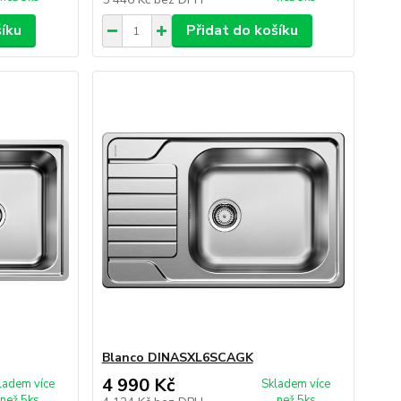
šíku
Přidat do košíku
Blanco DINASXL6SCAGK
4 990 Kč
ladem více
Skladem více
než 5ks
než 5ks