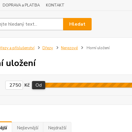
DOPRAVA a PLATBA
KONTAKT
Hledat
řezy a příslušenství
Dřezy
Nerezové
Horní uložení
í uložení
Kč
Od
ější
Nejlevnější
Nejdražší