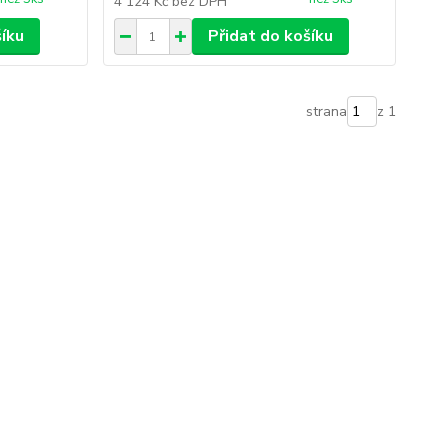
4 124 Kč
bez DPH
šíku
Přidat do košíku
strana
z 1