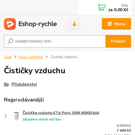
0
ks
za
0,00 Kč
Menu
Hledat
Úvod
Malé spotřebiče
Čističky vzduchu
Čističky vzduchu
Příslušenství
Nejprodávanější
Čistička vzduchu ETA Puris 3569 90000 bílá
1.
Skladem méně než 5ks
9 999 Kč
7 999 Kč