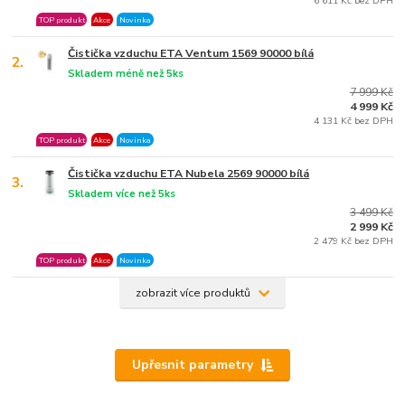
6 611 Kč bez DPH
TOP produkt
Akce
Novinka
Čistička vzduchu ETA Ventum 1569 90000 bílá
2.
Skladem méně než 5ks
7 999 Kč
4 999 Kč
4 131 Kč bez DPH
TOP produkt
Akce
Novinka
Čistička vzduchu ETA Nubela 2569 90000 bílá
3.
Skladem více než 5ks
3 499 Kč
2 999 Kč
2 479 Kč bez DPH
TOP produkt
Akce
Novinka
zobrazit více produktů
Upřesnit parametry