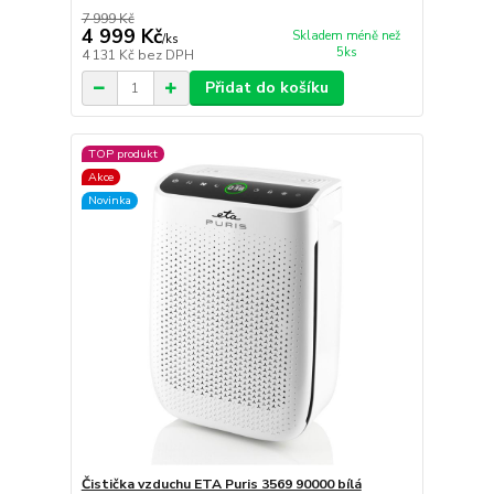
7 999 Kč
4 999 Kč
Skladem méně než
/
ks
5ks
4 131 Kč
bez DPH
Přidat do košíku
TOP produkt
Akce
Novinka
Čistička vzduchu ETA Puris 3569 90000 bílá