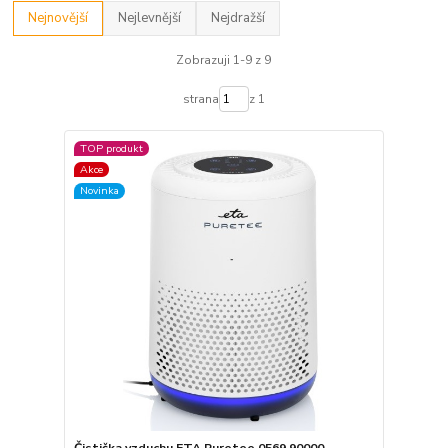
Nejnovější
Nejlevnější
Nejdražší
Zobrazuji 1-9 z 9
strana
z 1
TOP produkt
Akce
Novinka
Čistička vzduchu ETA Puretee 0569 90000