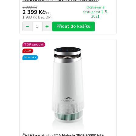
2 999 Kč
Očekávaná
2 399 Kč
dostupnost 1. 5.
/
ks
2021
1 983 Kč
bez DPH
Přidat do košíku
TOP produkt
Akce
Novinka
Čistička vzduchu ETA Nubela 2569 90000 bílá