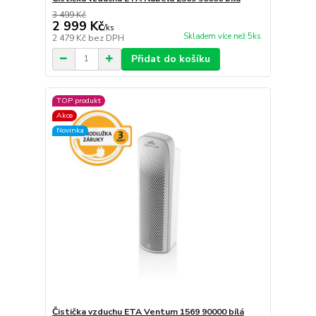
3 499 Kč
2 999 Kč
/
ks
Skladem více než 5ks
2 479 Kč
bez DPH
Přidat do košíku
TOP produkt
Akce
Novinka
Čistička vzduchu ETA Ventum 1569 90000 bílá