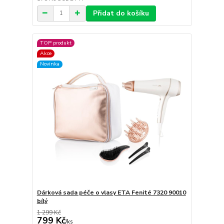
Přidat do košíku
TOP produkt
Akce
Novinka
Dárková sada péče o vlasy ETA Fenité 7320 90010
bílý
1 299 Kč
799 Kč
/
ks