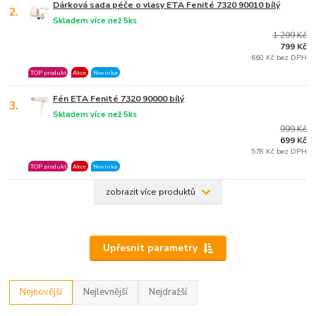
Dárková sada péče o vlasy ETA Fenité 7320 90010 bílý
2.
Skladem více než 5ks
1 299 Kč
799 Kč
660 Kč bez DPH
TOP produkt
Akce
Novinka
Fén ETA Fenité 7320 90000 bílý
3.
Skladem více než 5ks
999 Kč
699 Kč
578 Kč bez DPH
TOP produkt
Akce
Novinka
zobrazit více produktů
Upřesnit parametry
Nejnovější
Nejlevnější
Nejdražší