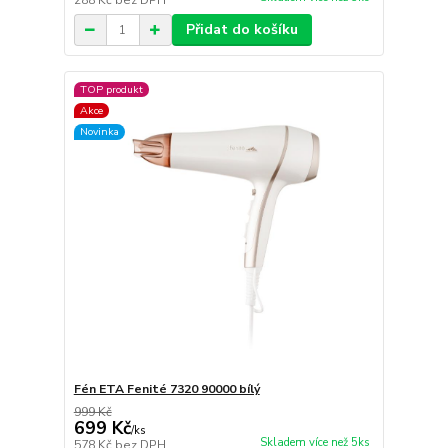
288 Kč
bez DPH
Přidat do košíku
TOP produkt
Akce
Novinka
Fén ETA Fenité 7320 90000 bílý
999 Kč
699 Kč
/
ks
Skladem více než 5ks
578 Kč
bez DPH