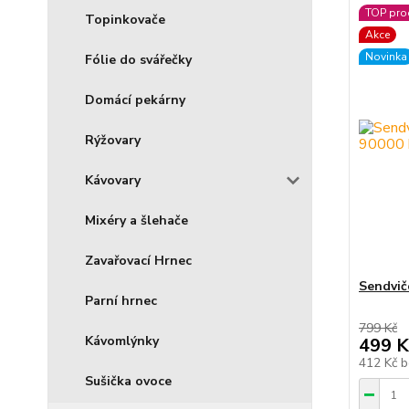
TOP pro
Topinkovače
Akce
Novinka
Fólie do svářečky
Domácí pekárny
Rýžovary
Kávovary
Mixéry a šlehače
Zavařovací Hrnec
Sendvič
Parní hrnec
799 Kč
Kávomlýnky
499 K
412 Kč
b
Sušička ovoce