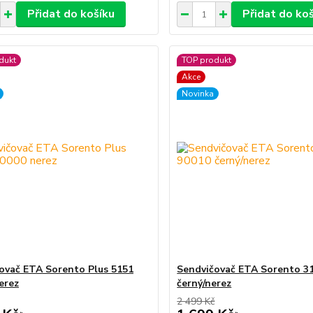
Přidat do košíku
Přidat do ko
dukt
TOP produkt
Akce
Novinka
ovač ETA Sorento Plus 5151
Sendvičovač ETA Sorento 3
erez
černý/nerez
2 499 Kč