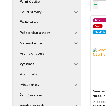
Parní čističe
Holicí strojky
TOP pro
Čistič oken
Akce
Novinka
Péče o tělo a vlasy
Meteostanice
Aroma difusery
Vysavače
Vakuovače
Příslušenství
Sendvič
Žehličky vlasů
90000 n
2 999 Kč
Výrobníky sody