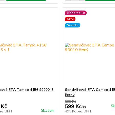
TOP produkt
Akce
Novinka
ovač ETA Tampo 4156 90000, 3
Sendvičovač ETA Campo 415
černý
899 Kč
 Kč
599 Kč
Sk
/
ks
Skladem
ez DPH
495 Kč
bez DPH