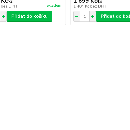
 Kč
1 699 Kč
/
ks
/
ks
Skladem
č
bez DPH
1 404 Kč
bez DPH
Přidat do košíku
Přidat do ko