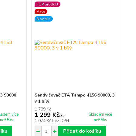
TOP produkt
Akce
Novinka
53 90000
Sendvičovač ETA Tampo 4156 90000, 3
v 1 bílý
1 799 Kč
1 299 Kč
ladem více
Skladem více
/
ks
než 5ks
než 5ks
1 074 Kč
bez DPH
šíku
Přidat do košíku