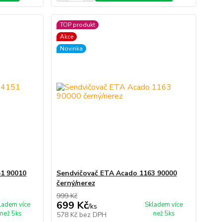
TOP produkt
Akce
Novinka
1 90010
Sendvičovač ETA Acado 1163 90000
černý/nerez
999 Kč
699 Kč
ladem více
Skladem více
/
ks
než 5ks
než 5ks
578 Kč
bez DPH