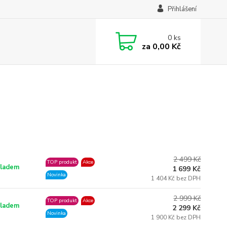
Přihlášení
0
ks
za
0,00 Kč
2 499 Kč
TOP produkt
Akce
ladem
1 699 Kč
Novinka
1 404 Kč bez DPH
2 999 Kč
TOP produkt
Akce
ladem
2 299 Kč
Novinka
1 900 Kč bez DPH