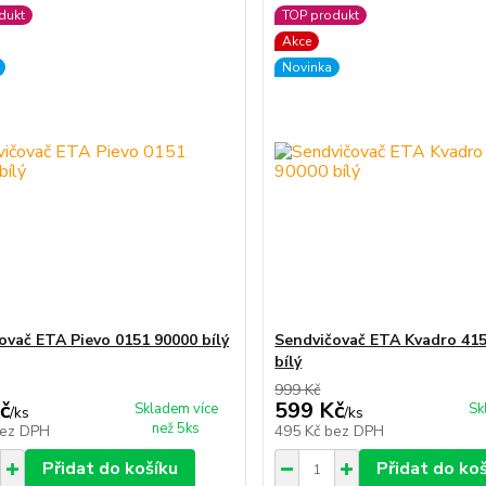
dukt
TOP produkt
Akce
Novinka
ovač ETA Pievo 0151 90000 bílý
Sendvičovač ETA Kvadro 41
bílý
999 Kč
č
599 Kč
Skladem více
Sk
/
ks
/
ks
než 5ks
ez DPH
495 Kč
bez DPH
Přidat do košíku
Přidat do ko