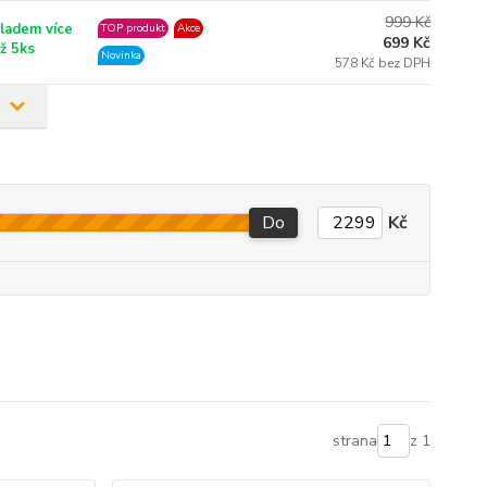
999 Kč
ladem více
TOP produkt
Akce
699 Kč
ž 5ks
Novinka
578 Kč bez DPH
Do
Kč
strana
z 1