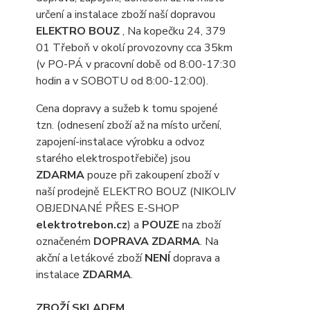
určení a instalace zboží naší dopravou
ELEKTRO BOUZ
, Na kopečku 24, 379
01 Třeboň v okolí provozovny cca 35km
(v PO-PÁ v pracovní době od 8:00-17:30
hodin a v SOBOTU od 8:00-12:00).
Cena dopravy a sužeb k tomu spojené
tzn. (odnesení zboží až na místo určení,
zapojení-instalace výrobku a odvoz
starého elektrospotřebiče) jsou
ZDARMA
pouze při zakoupení zboží v
naší prodejně ELEKTRO BOUZ (NIKOLIV
OBJEDNANÉ PŘES E-SHOP
elektrotrebon.cz
) a
POUZE
na zboží
označeném
DOPRAVA ZDARMA
. Na
akční a letákové zboží
NENÍ
doprava a
instalace
ZDARMA
.
ZBOŽÍ SKLADEM