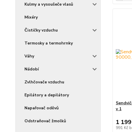
Kulmy a vysoušeče vlasů
Mixéry
Čističky vzduchu
Termosky a termohrnky
Váhy
Nádobí
Zvlhčovače vzduchu
Epilátory a depilátory
Sendvič
Napařovač oděvů
v 1
Odstraňovač žmolků
1 199
991 Kč
b