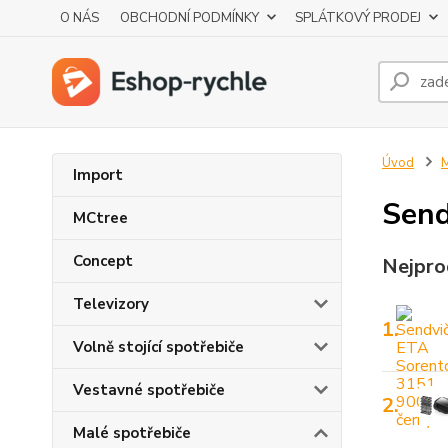
O NÁS
OBCHODNÍ PODMÍNKY
SPLÁTKOVÝ PRODEJ
Úvod
M
Import
Send
MCtree
Concept
Nejpro
Televizory
1.
Volně stojící spotřebiče
Vestavné spotřebiče
2.
Malé spotřebiče