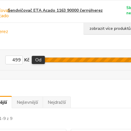
Sk
Sendvičovač ETA Acado 1163 90000 černý/nerez
ne
zobrazit více produktů
Kč
Od
ější
Nejlevnější
Nejdražší
1-9 z 9