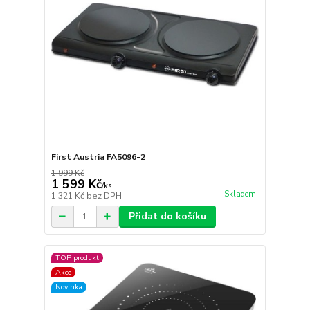
First Austria FA5096-2
1 999 Kč
1 599 Kč
/
ks
Skladem
1 321 Kč
bez DPH
Přidat do košíku
TOP produkt
Akce
Novinka