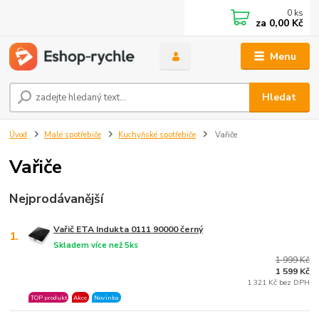
0
ks
za
0,00 Kč
Menu
Hledat
Úvod
Malé spotřebiče
Kuchyňské spotřebiče
Vařiče
Vařiče
Nejprodávanější
Vařič ETA Indukta 0111 90000 černý
1.
Skladem více než 5ks
1 999 Kč
1 599 Kč
1 321 Kč bez DPH
TOP produkt
Akce
Novinka