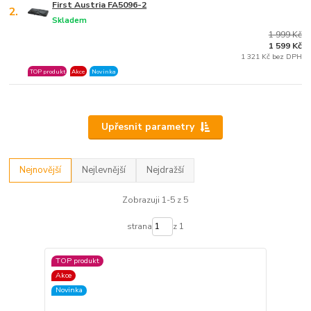
First Austria FA5096-2
2.
Skladem
1 999 Kč
1 599 Kč
1 321 Kč bez DPH
TOP produkt
Akce
Novinka
Upřesnit parametry
Nejnovější
Nejlevnější
Nejdražší
Zobrazuji 1-5 z 5
strana
z 1
TOP produkt
Akce
Novinka