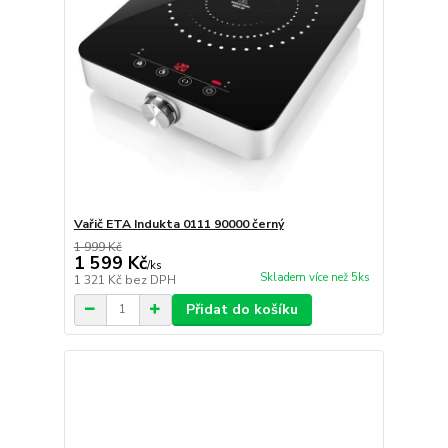
Vařič ETA Indukta 0111 90000 černý
1 999 Kč
1 599 Kč
/
ks
Skladem více než 5ks
1 321 Kč
bez DPH
Přidat do košíku