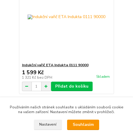
Indukční vařič ETA Indukta 0111 90000
1 599 Kč
Skladem
1 321 Kč
bez DPH
Přidat do košíku
strana
z 1
Používáním našich stránek souhlasíte s ukládáním souborů cookie
na vašem zařízení. Nastavení můžete změnit v prohlížeči.
Souhlasím
Nastavení