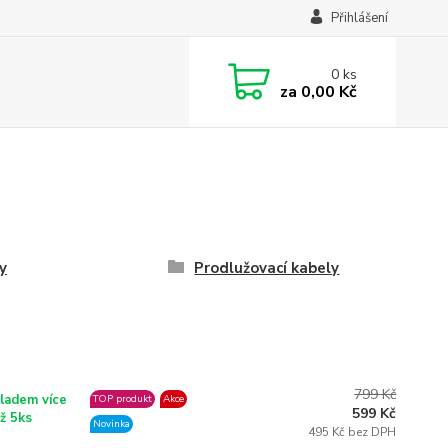
Přihlášení
0
ks
za
0,00 Kč
ry
Prodlužovací kabely
799 Kč
ladem více
TOP produkt
Akce
599 Kč
ž 5ks
Novinka
495 Kč bez DPH