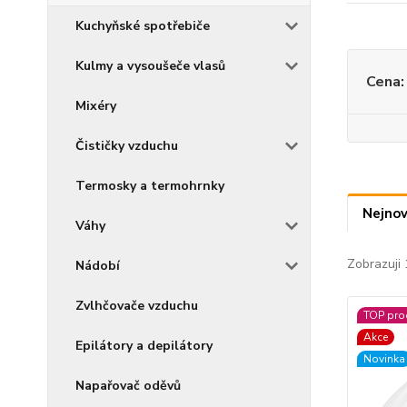
Kuchyňské spotřebiče
Kulmy a vysoušeče vlasů
Cena:
Mixéry
Čističky vzduchu
Termosky a termohrnky
Nejnov
Váhy
Zobrazuji 
Nádobí
Zvlhčovače vzduchu
TOP pro
Akce
Epilátory a depilátory
Novinka
Napařovač oděvů