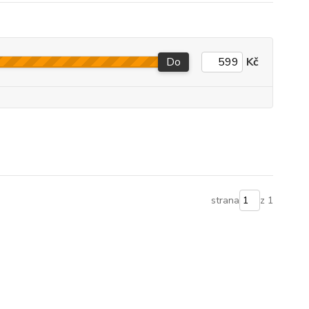
Do
Kč
strana
z 1