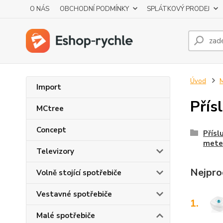
O NÁS
OBCHODNÍ PODMÍNKY
SPLÁTKOVÝ PRODEJ
Úvod
M
Import
Přís
MCtree
Concept
Přísl
mete
Televizory
Nejpro
Volně stojící spotřebiče
Vestavné spotřebiče
1.
Malé spotřebiče