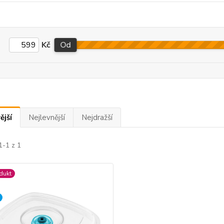
Kč
Od
ější
Nejlevnější
Nejdražší
1-1 z 1
dukt