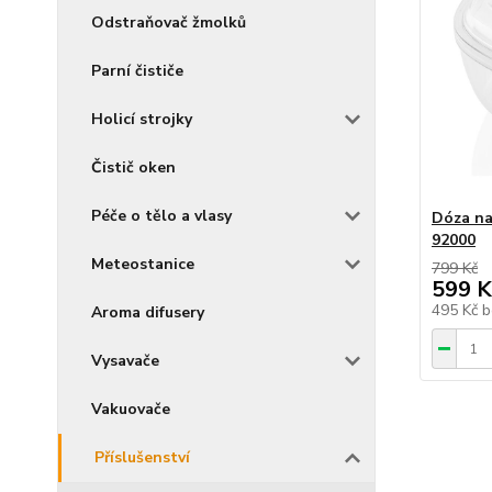
Odstraňovač žmolků
Parní čističe
Holicí strojky
Čistič oken
Péče o tělo a vlasy
Dóza na
92000
Meteostanice
799 Kč
599 K
495 Kč
b
Aroma difusery
Vysavače
Vakuovače
Příslušenství