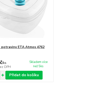
 potraviny ETA Atmos 4762
č
Skladem více
/
ks
než 5ks
ez DPH
Přidat do košíku