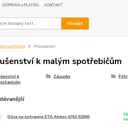
DOPRAVA a PLATBA
KONTAKT
Hledat
alé spotřebiče
Příslušenství
lušenství k malým spotřebičům
ušenství k
Zásuvky
Filt
ostanicím
dávanější
Sk
Dóza na potraviny ETA Atmos 4762 92000
ne