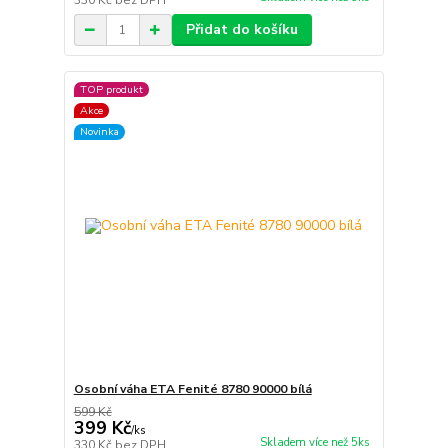
330 Kč
bez DPH
Přidat do košíku
TOP produkt
Akce
Novinka
Osobní váha ETA Fenité 8780 90000 bílá
599 Kč
399 Kč
/
ks
Skladem více než 5ks
330 Kč
bez DPH