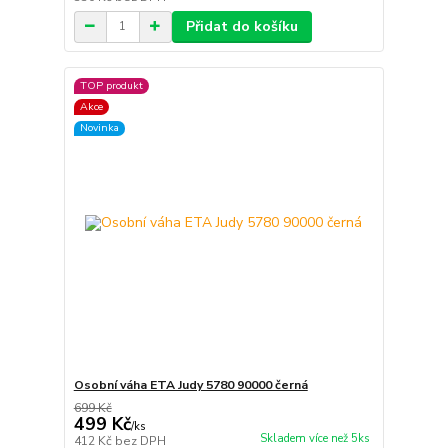
Přidat do košíku
TOP produkt
Akce
Novinka
Osobní váha ETA Judy 5780 90000 černá
699 Kč
499 Kč
/
ks
Skladem více než 5ks
412 Kč
bez DPH