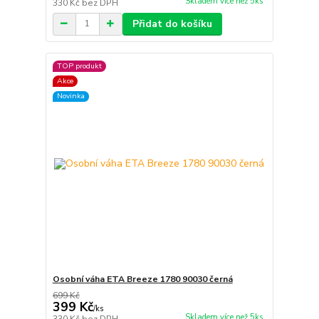
Skladem více než 5ks
330 Kč
bez DPH
Přidat do košíku
TOP produkt
Akce
Novinka
Osobní váha ETA Breeze 1780 90030 černá
699 Kč
399 Kč
/
ks
Skladem více než 5ks