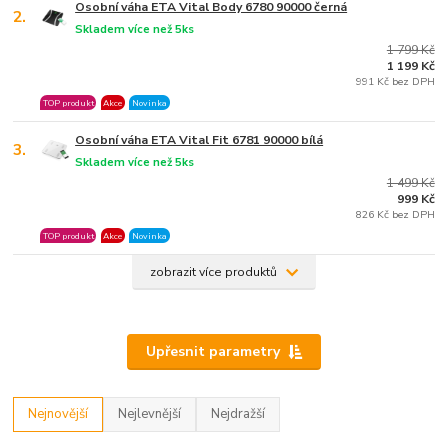
Osobní váha ETA Vital Body 6780 90000 černá
2.
Skladem více než 5ks
1 799 Kč
1 199 Kč
991 Kč bez DPH
TOP produkt
Akce
Novinka
Osobní váha ETA Vital Fit 6781 90000 bílá
3.
Skladem více než 5ks
1 499 Kč
999 Kč
826 Kč bez DPH
TOP produkt
Akce
Novinka
zobrazit více produktů
Upřesnit parametry
Nejnovější
Nejlevnější
Nejdražší