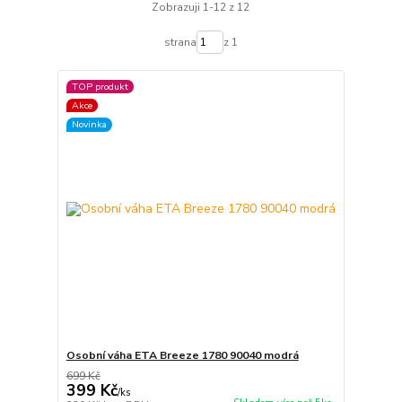
Zobrazuji 1-12 z 12
strana
z 1
TOP produkt
Akce
Novinka
Osobní váha ETA Breeze 1780 90040 modrá
699 Kč
399 Kč
/
ks