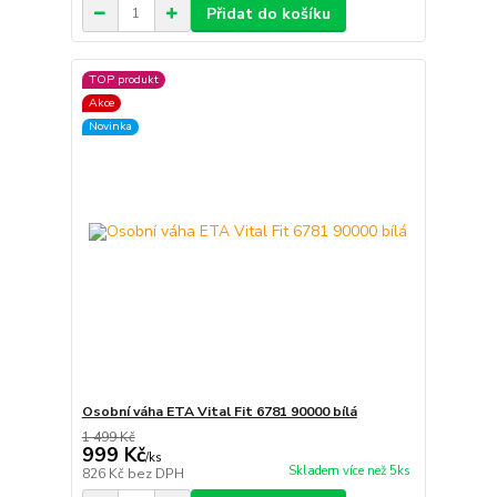
Přidat do košíku
TOP produkt
Akce
Novinka
Osobní váha ETA Vital Fit 6781 90000 bílá
1 499 Kč
999 Kč
/
ks
Skladem více než 5ks
826 Kč
bez DPH