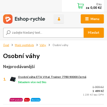
0
ks
za
0,00 Kč
Menu
Hledat
Úvod
Malé spotřebiče
Váhy
Osobní váhy
Osobní váhy
Nejprodávanější
Osobní váha ETA Vital Trainer 7780 90000 černá
1.
Skladem více než 5ks
1 999 Kč
1 499 Kč
1 239 Kč bez DPH
TOP produkt
Akce
Novinka