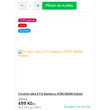
Přidat do košíku
TOP produkt
Akce
Novinka
Osobní váha ETA Bamboo 9780 90000 hnědá
799 Kč
499 Kč
/
ks
Skladem více než 5ks
412 Kč
bez DPH