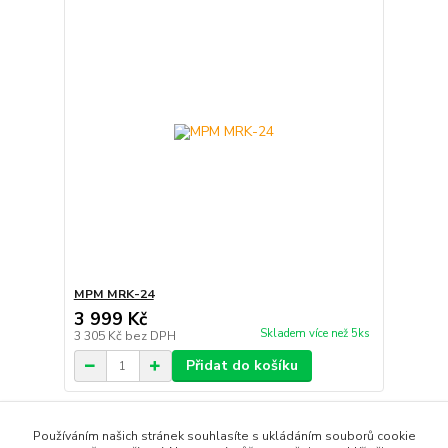
MPM MRK-24
3 999 Kč
Skladem více než 5ks
3 305 Kč
bez DPH
Přidat do košíku
strana
z 1
Používáním našich stránek souhlasíte s ukládáním souborů cookie