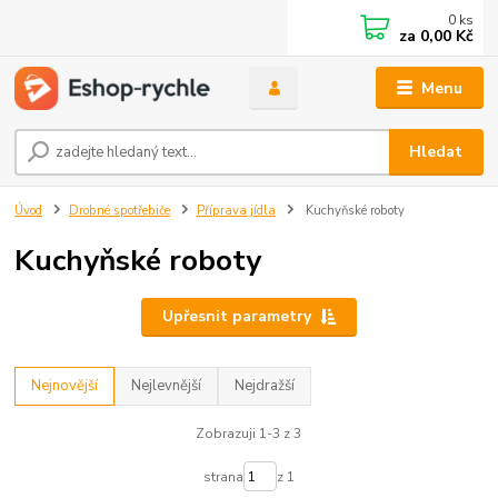
0
ks
za
0,00 Kč
Menu
Hledat
Úvod
Drobné spotřebiče
Příprava jídla
Kuchyňské roboty
Kuchyňské roboty
Upřesnit parametry
Nejnovější
Nejlevnější
Nejdražší
Zobrazuji 1-3 z 3
strana
z 1