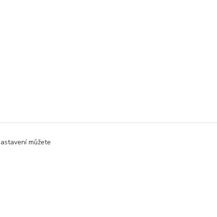
Nastavení můžete
Vytvořeno na
Eshop-rychle.cz