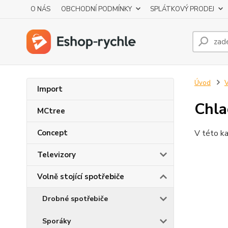
O NÁS
OBCHODNÍ PODMÍNKY
SPLÁTKOVÝ PRODEJ
Úvod
V
Import
Chlad
MCtree
Concept
V této ka
Televizory
Volně stojící spotřebiče
Drobné spotřebiče
Sporáky