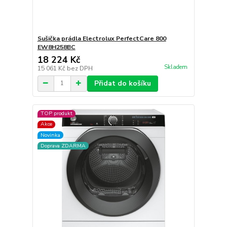
Sušička prádla Electrolux PerfectCare 800
EW8H258BC
18 224 Kč
Skladem
15 061 Kč
bez DPH
Přidat do košíku
TOP produkt
Akce
Novinka
Doprava ZDARMA