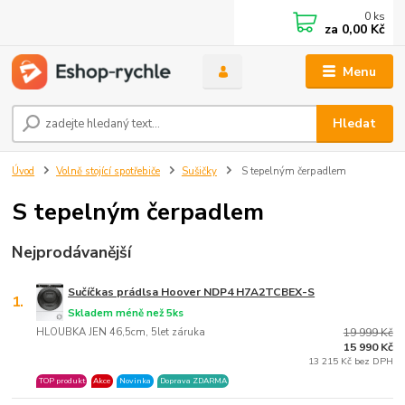
0
ks
za
0,00 Kč
Menu
Hledat
Úvod
Volně stojící spotřebiče
Sušičky
S tepelným čerpadlem
S tepelným čerpadlem
Nejprodávanější
Sučíčkas prádlsa Hoover NDP4 H7A2TCBEX-S
1.
Skladem méně než 5ks
HLOUBKA JEN 46,5cm, 5let záruka
19 999 Kč
15 990 Kč
13 215 Kč bez DPH
TOP produkt
Akce
Novinka
Doprava ZDARMA