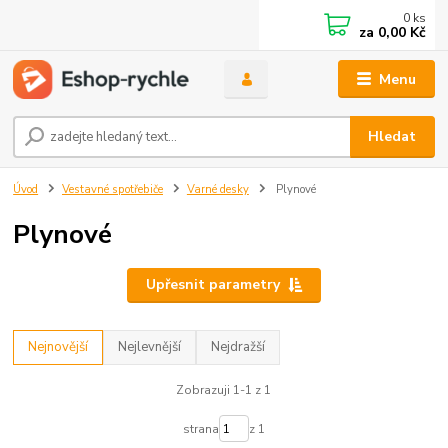
0
ks
za
0,00 Kč
Menu
Hledat
Úvod
Vestavné spotřebiče
Varné desky
Plynové
Plynové
Upřesnit parametry
Nejnovější
Nejlevnější
Nejdražší
Zobrazuji 1-1 z 1
strana
z 1