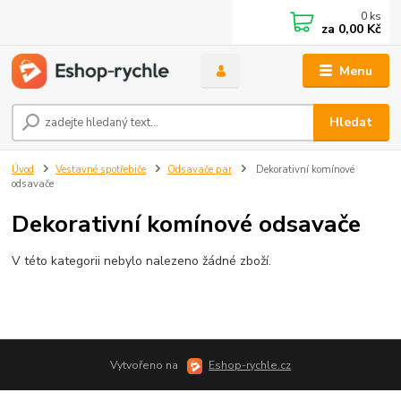
0
ks
za
0,00 Kč
Menu
Hledat
Úvod
Vestavné spotřebiče
Odsavače par
Dekorativní komínové
odsavače
Dekorativní komínové odsavače
V této kategorii nebylo nalezeno žádné zboží.
Vytvořeno na
Eshop-rychle.cz