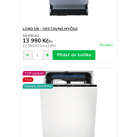
LORD D6 - VESTAVNÁ MYČKA
16 990 Kč
13 990 Kč
/
ks
Skladem
11 562 Kč
bez DPH
Přidat do košíku
TOP produkt
Akce
Doprava ZDARMA