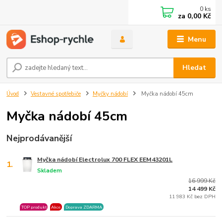
0
ks
za
0,00 Kč
Menu
Hledat
Úvod
Vestavné spotřebiče
Myčky nádobí
Myčka nádobí 45cm
Myčka nádobí 45cm
Nejprodávanější
Myčka nádobí Electrolux 700 FLEX EEM43201L
1.
Skladem
16 999 Kč
14 499 Kč
11 983 Kč bez DPH
TOP produkt
Akce
Doprava ZDARMA