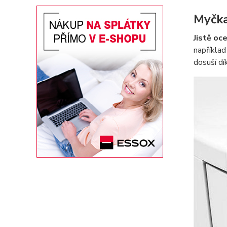
Myčka
Jistě oc
například
dosuší dí