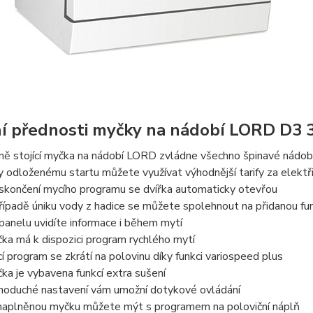
í přednosti myčky na nádobí LORD D3 
ně stojící myčka na nádobí LORD zvládne všechno špinavé nádob
y odloženému startu můžete využívat výhodnější tarify za elektř
skončení mycího programu se dvířka automaticky otevřou
řípadě úniku vody z hadice se můžete spolehnout na přidanou fu
panelu uvidíte informace i během mytí
ka má k dispozici program rychlého mytí
í program se zkrátí na polovinu díky funkci variospeed plus
ka je vybavena funkcí extra sušení
noduché nastavení vám umožní dotykové ovládání
aplněnou myčku můžete mýt s programem na poloviční náplň