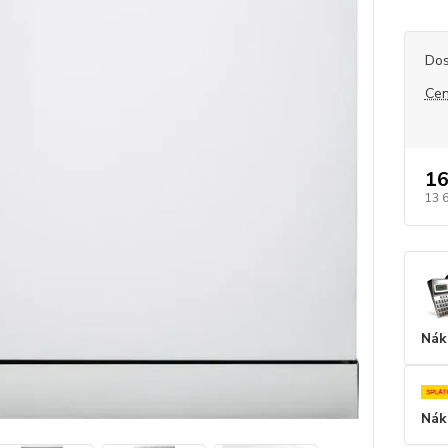
Dos
Cen
16
13 
Nák
Nák