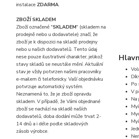
instalace
ZDARMA
.
ZBOŽÍ SKLADEM
Zboží označené "
SKLADEM
" (skladem na
prodejně nebo u dodavatele) značí, že
zboží je k dispozici na skladě prodejny
nebo u našich dodavatelů. Tento údaj
Hlavn
nese pouze ilustrativní charakter, jelikož
stavy skladů se neustále mění. Aktuální
Vol
stav je vždy potvrzen našimi pracovníky
Dík
e-mailem či telefonicky. Vaší objednávku
Po 
potvrzuje automatický systém.
V p
Neznamená to, že je zboží opravdu
Na 
skladem. V případě, že Vámi objednané
Myč
zboží se nachází na skladě naších
Myc
dodavatelů, doba dodání může trvat 2-
Myč
14 dnů a i déle podle skladových
Jed
zásob výrobce.
Nen