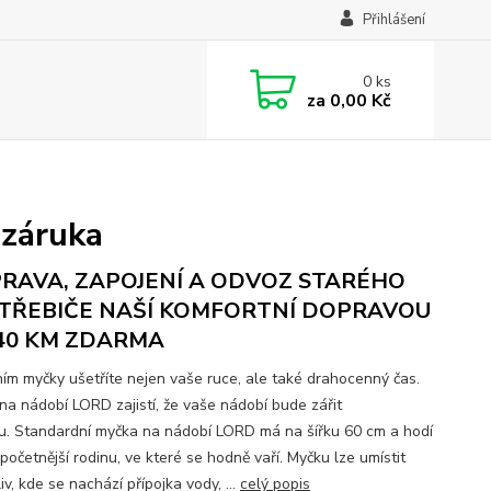
Přihlášení
0
ks
za
0,00 Kč
 záruka
RAVA, ZAPOJENÍ A ODVOZ STARÉHO
TŘEBIČE NAŠÍ KOMFORTNÍ DOPRAVOU
40 KM ZDARMA
ním myčky ušetříte nejen vaše ruce, ale také drahocenný čas.
na nádobí LORD zajistí, že vaše nádobí bude zářit
ou. Standardní myčka na nádobí LORD má na šířku 60 cm a hodí
početnější rodinu, ve které se hodně vaří. Myčku lze umístit
v, kde se nachází přípojka vody, ...
celý popis