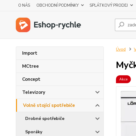
O NÁS
OBCHODNÍ PODMÍNKY
SPLÁTKOVÝ PRODEJ
Úvod
V
Import
Myčk
MCtree
Concept
Akce
Televizory
Volně stojící spotřebiče
Drobné spotřebiče
Sporáky