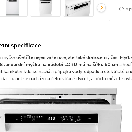
Číslo p
tní specifikace
 myčky ušetříte nejen vaše ruce, ale také drahocenný čas. Myčka
Standardní myčka na nádobí
LORD
má na šířku 60 cm
a hodí
it kamkoliv, kde se nachází přípojka vody, odpadu a elektrické e
ládací panel se nachází na čelní straně dvířek, a proto můžete ov