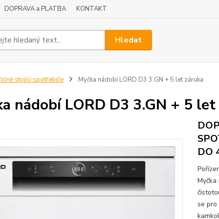
DOPRAVA a PLATBA
KONTAKT
Hledat
olně stojící spotřebiče
Myčka nádobí LORD D3 3.GN + 5 let záruka
a nádobí LORD D3 3.GN + 5 let
DOP
SPO
DO 
Poříze
Myčka 
čistot
se pro 
kamkoli