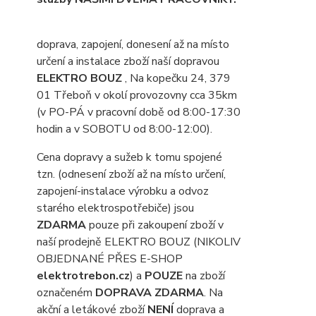
doprava, zapojení, donesení až na místo
určení a instalace zboží naší dopravou
ELEKTRO BOUZ
, Na kopečku 24, 379
01 Třeboň v okolí provozovny cca 35km
(v PO-PÁ v pracovní době od 8:00-17:30
hodin a v SOBOTU od 8:00-12:00).
Cena dopravy a sužeb k tomu spojené
tzn. (odnesení zboží až na místo určení,
zapojení-instalace výrobku a odvoz
starého elektrospotřebiče) jsou
ZDARMA
pouze při zakoupení zboží v
naší prodejně ELEKTRO BOUZ (NIKOLIV
OBJEDNANÉ PŘES E-SHOP
elektrotrebon.cz
) a
POUZE
na zboží
označeném
DOPRAVA ZDARMA
. Na
akční a letákové zboží
NENÍ
doprava a