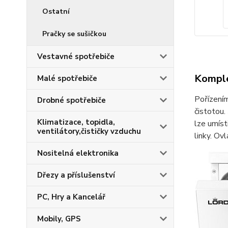
Ostatní
Pračky se sušičkou
Vestavné spotřebiče
Komple
Malé spotřebiče
Pořízením
Drobné spotřebiče
čistotou.
Klimatizace, topidla,
lze umíst
ventilátory,čističky vzduchu
linky. Ov
Nositelná elektronika
Dřezy a příslušenství
PC, Hry a Kancelář
Mobily, GPS