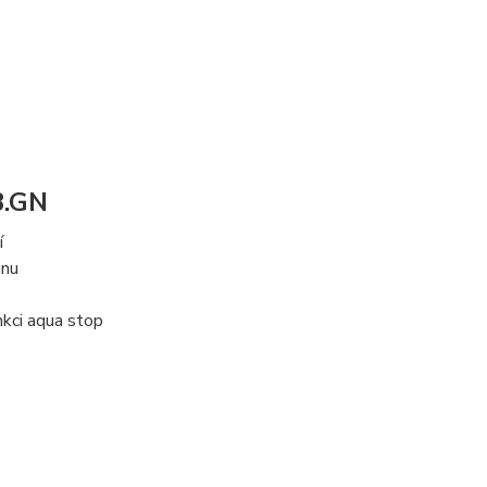
3.GN
í
inu
nkci aqua stop