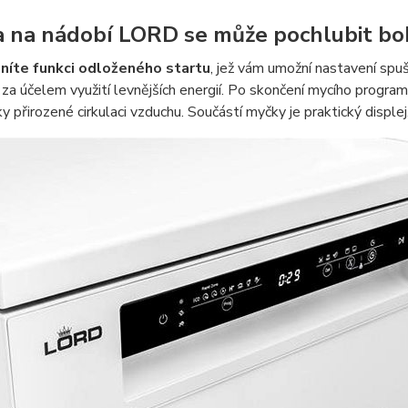
 na nádobí LORD se může pochlubit b
eníte funkci odloženého startu
, jež vám umožní nastavení spu
 za účelem využití levnějších energií. Po skončení mycího progr
ky přirozené cirkulaci vzduchu. Součástí myčky je praktický disple