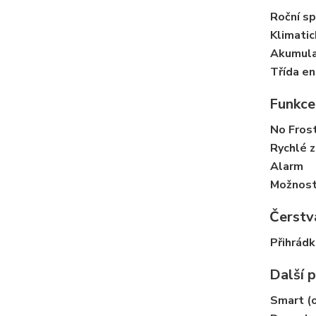
Roční s
Klimatic
Akumula
Třída en
Funkce
No Fros
Rychlé 
Alarm
Možnost 
Čerstv
Přihrád
Další 
Smart (