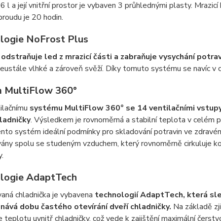
 l a její vnitřní prostor je vybaven 3 průhlednými plasty. Mrazic
roudu je 20 hodin.
logie NoFrost Plus
odstraňuje led z mrazicí části a zabraňuje vysychání potra
neustále vlhké a zároveň svěží. Díky tomuto systému se navíc v c
 MultiFlow 360°
tilačnímu
systému MultiFlow 360° se 14 ventilačními vstupy
hladničky
. Výsledkem je rovnoměrná a stabilní teplota v celém pr
ento systém ideální podmínky pro skladování potravin ve zdravém
ány spolu se studeným vzduchem, který rovnoměrně cirkuluje kole
y.
logie AdaptTech
aná chladnička je vybavena
technologií AdaptTech, která sle
ává dobu častého otevírání dveří chladničky.
Na základě zji
e teplotu uvnitř chladničky, což vede k zajištění maximální čerst