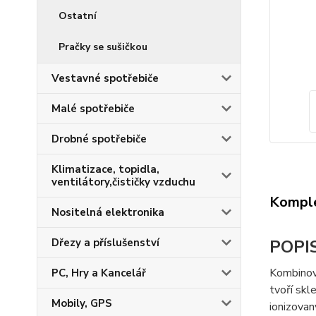
Ostatní
Pračky se sušičkou
Vestavné spotřebiče
Malé spotřebiče
Drobné spotřebiče
Klimatizace, topidla,
ventilátory,čističky vzduchu
Komple
Nositelná elektronika
Dřezy a příslušenství
POPI
Kombinov
PC, Hry a Kancelář
tvoří skl
Mobily, GPS
ionizovan