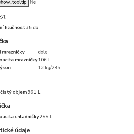
show_tooltip
Ne
st
ní hlučnost
35 db
čka
í mrazničky
dole
pacita mrazničky
106 L
výkon
13 kg/24h
 čistý objem
361 L
ička
pacita chladničky
255 L
tické údaje