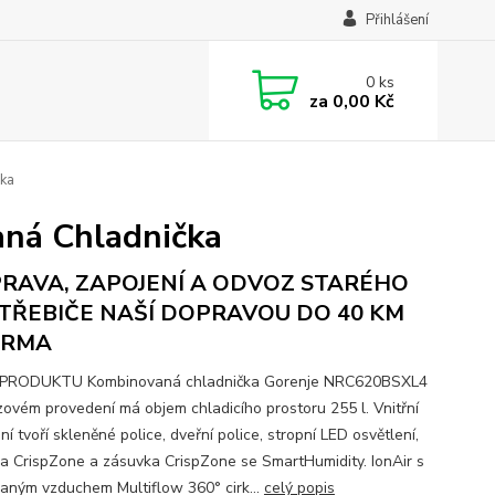
Přihlášení
0
ks
za
0,00 Kč
ka
á Chladnička
RAVA, ZAPOJENÍ A ODVOZ STARÉHO
TŘEBIČE NAŠÍ DOPRAVOU DO 40 KM
ARMA
 PRODUKTU Kombinovaná chladnička Gorenje NRC620BSXL4
zovém provedení má objem chladicího prostoru 255 l. Vnitřní
í tvoří skleněné police, dveřní police, stropní LED osvětlení,
a CrispZone a zásuvka CrispZone se SmartHumidity. IonAir s
vaným vzduchem Multiflow 360° cirk...
celý popis