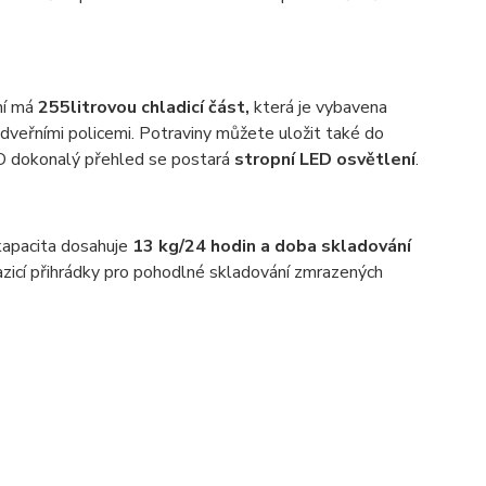
ní má
255litrovou chladicí část,
která je vybavena
 dveřními policemi. Potraviny můžete uložit také do
O dokonalý přehled se postará
stropní LED osvětlení
.
kapacita dosahuje
13 kg/24 hodin a doba skladování
zicí přihrádky pro pohodlné skladování zmrazených