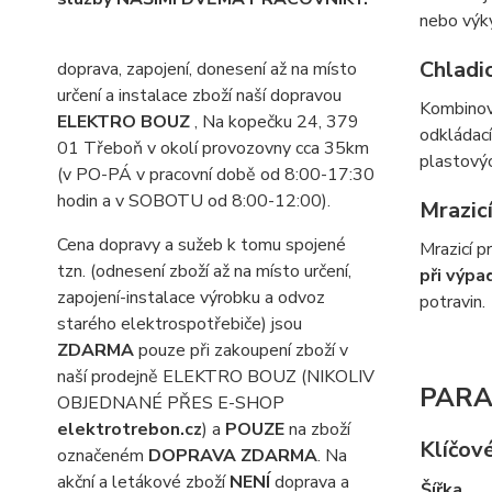
nebo výk
Chladic
doprava, zapojení, donesení až na místo
určení a instalace zboží naší dopravou
Kombinov
ELEKTRO BOUZ
, Na kopečku 24, 379
odkládací
01 Třeboň v okolí provozovny cca 35km
plastový
(v PO-PÁ v pracovní době od 8:00-17:30
hodin a v SOBOTU od 8:00-12:00).
Mrazicí
Cena dopravy a sužeb k tomu spojené
Mrazicí p
tzn. (odnesení zboží až na místo určení,
při výpa
zapojení-instalace výrobku a odvoz
potravin.
starého elektrospotřebiče) jsou
ZDARMA
pouze při zakoupení zboží v
naší prodejně ELEKTRO BOUZ (NIKOLIV
PARA
OBJEDNANÉ PŘES E-SHOP
elektrotrebon.cz
) a
POUZE
na zboží
Klíčov
označeném
DOPRAVA ZDARMA
. Na
akční a letákové zboží
NENÍ
doprava a
Šířka