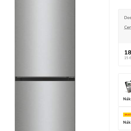
Dos
Cen
18
15 
Nák
Nák