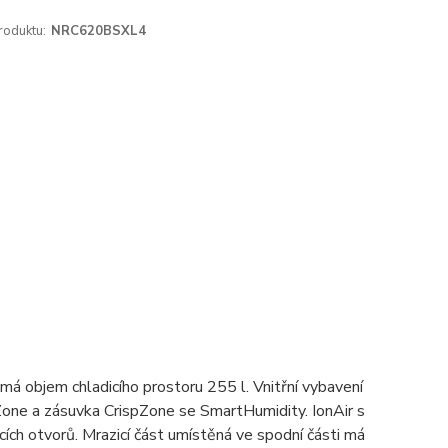
roduktu:
NRC620BSXL4
objem chladicího prostoru 255 l. Vnitřní vybavení
pZone a zásuvka CrispZone se SmartHumidity. IonAir s
ích otvorů. Mrazicí část umístěná ve spodní části má