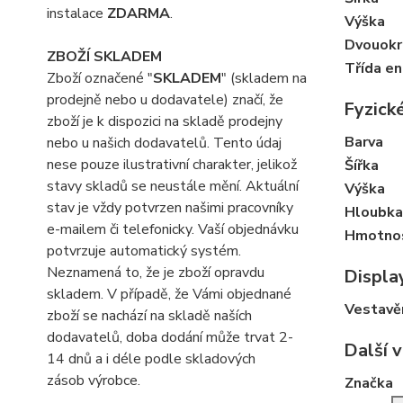
instalace
ZDARMA
.
Výška
Dvouokr
ZBOŽÍ SKLADEM
Třída e
Zboží označené "
SKLADEM
" (skladem na
prodejně nebo u dodavatele) značí, že
Fyzické
zboží je k dispozici na skladě prodejny
Barva
nebo u našich dodavatelů. Tento údaj
nese pouze ilustrativní charakter, jelikož
Šířka
stavy skladů se neustále mění. Aktuální
Výška
stav je vždy potvrzen našimi pracovníky
Hloubka
e-mailem či telefonicky. Vaší objednávku
Hmotno
potvrzuje automatický systém.
Neznamená to, že je zboží opravdu
Displa
skladem. V případě, že Vámi objednané
Vestavěn
zboží se nachází na skladě naších
dodavatelů, doba dodání může trvat 2-
Další v
14 dnů a i déle podle skladových
zásob výrobce.
Značka