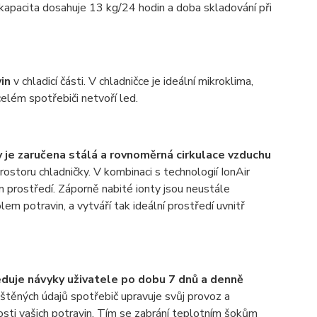
í kapacita dosahuje 13 kg/24 hodin a doba skladování při
vin
v chladicí části. V chladničce je ideální mikroklima,
elém spotřebiči netvoří led.
 je zaručena stálá a rovnoměrná cirkulace vzduchu
ostoru chladničky. V kombinaci s technologií IonAir
 prostředí. Záporně nabité ionty jsou neustále
m potravin, a vytváří tak ideální prostředí uvnitř
duje návyky uživatele po dobu 7 dnů a denně
štěných údajů spotřebič upravuje svůj provoz a
vosti vašich potravin. Tím se zabrání teplotním šokům