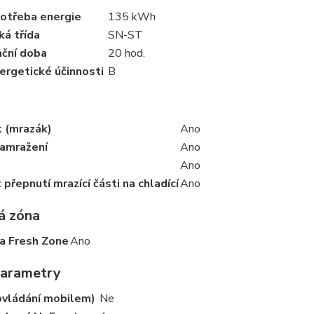
potřeba energie
135 kWh
ká třída
SN-ST
ční doba
20 hod.
ergetické účinnosti
B
t (mrazák)
Ano
zamražení
Ano
Ano
přepnutí mrazící části na chladící
Ano
á zóna
ka Fresh Zone
Ano
parametry
ovládání mobilem)
Ne