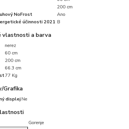
200 cm
uhový NoFrost
Ano
nergetické účinnosti 2021
B
 vlastnosti a barva
nerez
60 cm
200 cm
66.3 cm
st
77 Kg
y/Grafika
ý displej
Ne
lastnosti
Gorenje