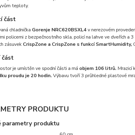
yvům teploty.
í část
aná chladnička
Gorenje NRC620BSXL4
v nerezovém provede
mi policemi z bezpečnostního skla, policí na lahve ve dveřích a 3
ch zásuvek
CrispZone a CrispZone s funkcí SmartHumidity,
 část
rostor je umístěn ve spodní části a má
objem 106 litrů.
Mrazicí 
dku proudu je 20 hodin.
Výbavu tvoří 3 průhledné plastové mra
METRY PRODUKTU
é parametry produktu
60 cm