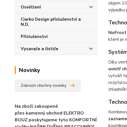
objem 106
Osvětlení
výpadku p
Ciarko Design příslušenství a
Techno
N.D.
NoFrost 
Příslušenství
které je 
Vysavače a čističe
Systém
Díky ven
uvnitř c
Novinky
vytváří t
rozptylov
Zobrazit všechny novinky
chladničk
Techno
Na zboží zakoupené
Kombinov
přes kamenný obchod ELEKTRO
zaznamen
BOUZ poskytujeme tyto KOMFORTNÍ
koordinuj
služby NAŠIMI DVĚMA PRACOVNÍKY: