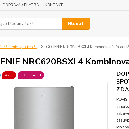
DOPRAVA a PLATBA
KONTAKT
Hledat
olně stojící spotřebiče
GORENJE NRC620BSXL4 Kombinovaná Chladnič
ENJE NRC620BSXL4 Kombinovan
DOP
Akce
TOP produkt
SPO
ZD
POPIS
v nere
vybaven
zásuvk
ionizo