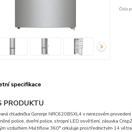
Číslo p
tní specifikace
S PRODUKTU
aná chladnička Gorenje NRC620BSXL4 v nerezovém provedení má 
eněné police, dveřní police, stropní LED osvětlení, zásuvka Cris
ým vzduchem Multiflow 360° cirkuluje prostřednictvím 14 větrac