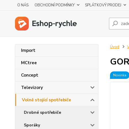
O NÁS
OBCHODNÍ PODMÍNKY
SPLÁTKOVÝ PRODEJ
Úvod
V
Import
GOR
MCtree
Concept
Novinka
Televizory
Volně stojící spotřebiče
Drobné spotřebiče
Sporáky