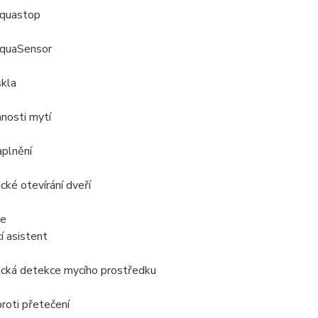
quastop
quaSensor
skla
nnosti mytí
aplnění
ké otevírání dveří
ie
í asistent
cká detekce mycího prostředku
roti přetečení