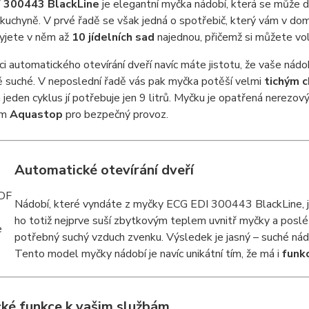
 300443 BlackLine
je elegantní myčka nádobí, která se může 
 kuchyně. V prvé řadě se však jedná o spotřebič, který vám v do
myjete v něm až
10 jídelních sad
najednou, přičemž si můžete vol
ci automatického otevírání dveří navíc máte jistotu, že vaše nádo
ě suché. V neposlední řadě vás pak myčka potěší velmi
tichým 
 jeden cyklus jí potřebuje jen 9 litrů. Myčku je opatřená nerezo
em
Aquastop
pro bezpečný provoz.
Automatické otevírání dveří
Nádobí, které vyndáte z myčky ECG EDI 300443 BlackLine, je 
ho totiž nejprve suší zbytkovým teplem uvnitř myčky a posl
potřebný suchý vzduch zvenku. Výsledek je jasný – suché nádo
Tento model myčky nádobí je navíc unikátní tím, že má i
funkc
cké funkce k vašim službám