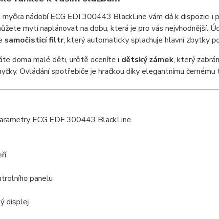
 myčka nádobí ECG EDI 300443 BlackLine vám dá k dispozici i p
můžete mytí naplánovat na dobu, která je pro vás nejvhodnější. 
je
samočisticí filtr
, který automaticky splachuje hlavní zbytky po
te doma malé děti, určitě oceníte i
dětský zámek
, který zabr
yčky. Ovládání spotřebiče je hračkou díky elegantnímu černému 
parametry ECG EDF 300443 BlackLine
ří
trolního panelu
ý displej