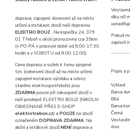
Vestavná
díky níž 
doprava, zapojení, donesení až na místo
usnadňu
určení a instalace zboží naší dopravou
ELEKTRO BOUZ
, Na kopečku 24, 379
Pokud má
01 Třeboň v okolí provozovny cca 35km
zapnutí m
(v PO-PÁ v pracovní době od 8:00-17:30
hodin a v SOBOTU od 8:00-12:00).
Cena dopravy a sužeb k tomu spojené
Popis a 
tzn. (odnesení zboží až na místo určení,
zapojení-instalace výrobku a odvoz
Vzhled
starého elektrospotřebiče) jsou
Barva dve
ZDARMA
pouze při zakoupení zboží v
Bílá
naší prodejně ELEKTRO BOUZ (NIKOLIV
Barva kon
OBJEDNANÉ PŘES E-SHOP
Černá
elektrotrebon.cz
) a
POUZE
na zboží
Vestavěn
označeném
DOPRAVA ZDARMA
. Na
Ano
akční a letákové zboží
NENÍ
doprava a