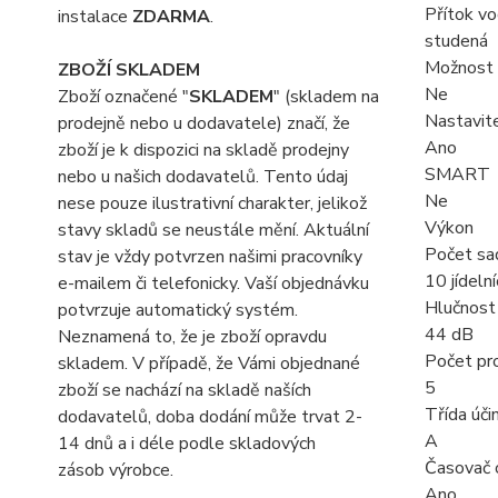
Přítok v
instalace
ZDARMA
.
studená
Možnost 
ZBOŽÍ SKLADEM
Ne
Zboží označené "
SKLADEM
" (skladem na
Nastavite
prodejně nebo u dodavatele) značí, že
Ano
zboží je k dispozici na skladě prodejny
SMART
nebo u našich dodavatelů. Tento údaj
Ne
nese pouze ilustrativní charakter, jelikož
Výkon
stavy skladů se neustále mění. Aktuální
Počet sa
stav je vždy potvrzen našimi pracovníky
10 jídeln
e-mailem či telefonicky. Vaší objednávku
Hlučnost
potvrzuje automatický systém.
44 dB
Neznamená to, že je zboží opravdu
Počet pr
skladem. V případě, že Vámi objednané
5
zboží se nachází na skladě naších
Třída úči
dodavatelů, doba dodání může trvat 2-
A
14 dnů a i déle podle skladových
Časovač 
zásob výrobce.
Ano