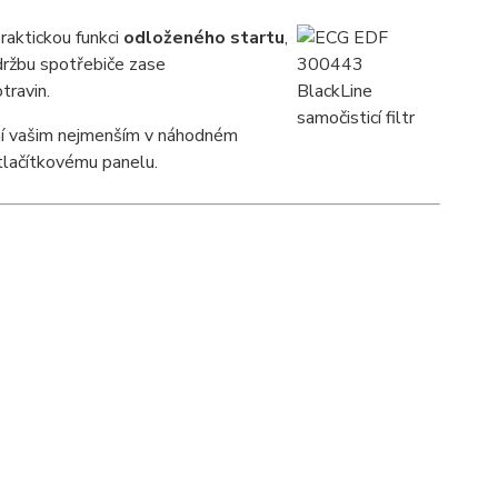
raktickou funkci
odloženého startu
,
Údržbu spotřebiče zase
travin.
ání vašim nejmenším v náhodném
tlačítkovému panelu.