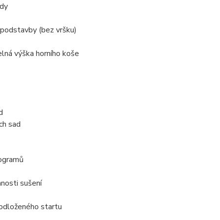
ody
podstavby (bez vršku)
lná výška horního koše
d
ích sad
ogramů
nnosti sušení
odloženého startu