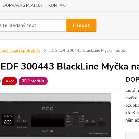
DOPRAVA a PLATBA
KONTAKT
Hledat
olně stojící spotřebiče
ECG EDF 300443 BlackLine Myčka nádobí
EDF 300443 BlackLine Myčka n
DOP
Akce
TOP produkt
Čisté 
myčka 
ozdobo
který 
něm až 