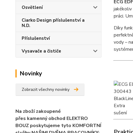
ECG EDF
Osvětlení
jakékoliv
práci. U
Ciarko Design příslušenství a
N.D.
Díky funk
perfektn
Příslušenství
vody – na
systém
Vysavače a čističe
Novinky
Zobrazit všechny novinky
Na zboží zakoupené
přes kamenný obchod ELEKTRO
BOUZ poskytujeme tyto KOMFORTNÍ
Prakti
služby NAŠIMI DVĚMA PRACOVNÍKY: