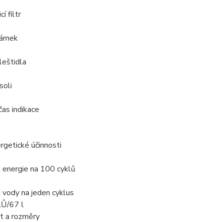
í filtr
zámek
 leštidla
soli
čas indikace
rgetické účinnosti
 energie na 100 cyklů
 vody na jeden cyklus
Ů/67 l
 a rozměry