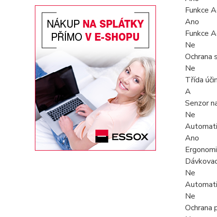
Funkce A
Ano
Funkce A
Ne
Ochrana 
Ne
Třída úči
A
Senzor n
Ne
Automatic
Ano
Ergonom
Dávkovac
Ne
Automati
Ne
Ochrana p