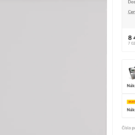
Dos
Cen
8 
7 0
Nák
Nák
Číslo p