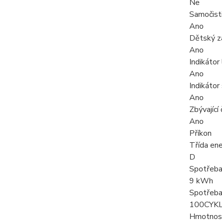
Ne
Samočistic
Ano
Dětský 
Ano
Indikátor
Ano
Indikátor 
Ano
Zbývající 
Ano
Příkon
Třída ene
D
Spotřeba
9 kWh
Spotřeba
100CYKL
Hmotnost