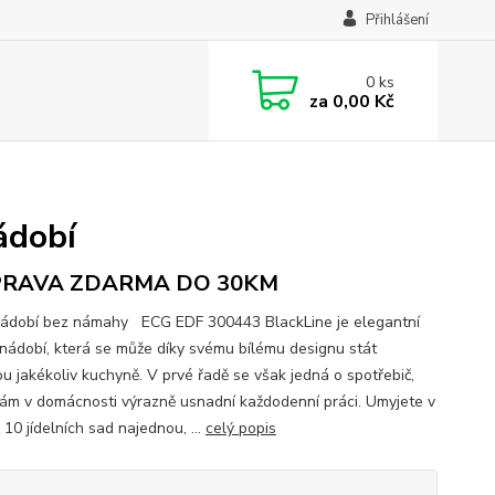
Přihlášení
0
ks
za
0,00 Kč
ádobí
RAVA ZDARMA DO 30KM
nádobí bez námahy ECG EDF 300443 BlackLine je elegantní
nádobí, která se může díky svému bílému designu stát
u jakékoliv kuchyně. V prvé řadě se však jedná o spotřebič,
vám v domácnosti výrazně usnadní každodenní práci. Umyjete v
10 jídelních sad najednou, ...
celý popis