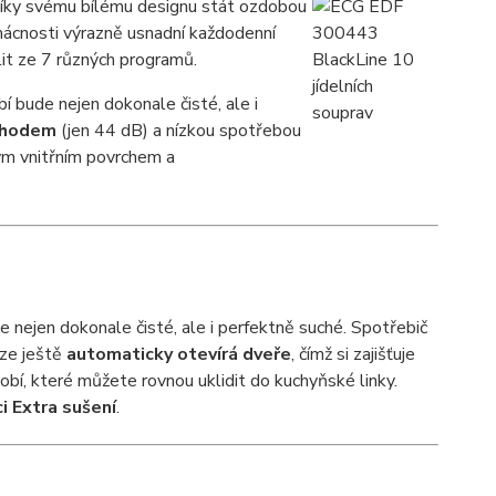
díky svému bílému designu stát ozdobou
mácnosti výrazně usnadní každodenní
it ze 7 různých programů.
bí bude nejen dokonale čisté, ale i
chodem
(jen 44 dB) a nízkou spotřebou
vým vnitřním povrchem a
nejen dokonale čisté, ale i perfektně suché. Spotřebič
éze ještě
automaticky otevírá dveře
, čímž si zajišťuje
bí, které můžete rovnou uklidit do kuchyňské linky.
i Extra sušení
.