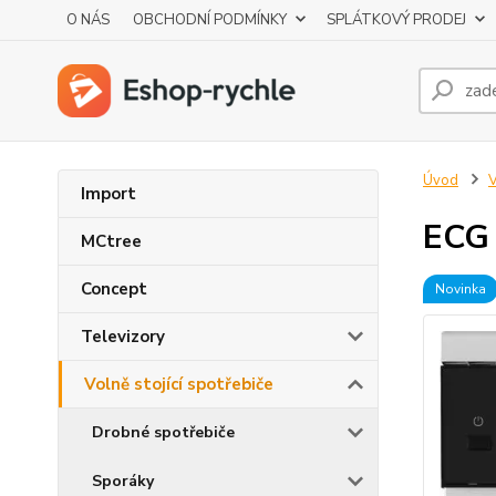
O NÁS
OBCHODNÍ PODMÍNKY
SPLÁTKOVÝ PRODEJ
Úvod
V
Import
ECG 
MCtree
Concept
Novinka
Televizory
Volně stojící spotřebiče
Drobné spotřebiče
Sporáky